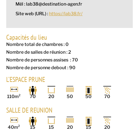
Mél : lab38@destination-agen.fr
Site web (URL) :
https://lab38.fr/
Capacités du lieu
Nombre total de chambres : 0
Nombre de salles de réunion : 2
Nombre de personnes assises : 70
Nombre de personne debout : 90
L’ESPACE PRUNE
110m²
70
20
50
50
70
SALLE DE REUNION
40m²
15
15
20
15
20